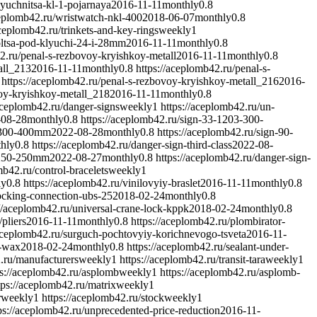
lyuchnitsa-kl-1-pojarnaya
2016-11-11
monthly
0.8
ceplomb42.ru/wristwatch-nkl-400
2018-06-07
monthly
0.8
aceplomb42.ru/trinkets-and-key-rings
weekly
1
oltsa-pod-klyuchi-24-i-28mm
2016-11-11
monthly
0.8
42.ru/penal-s-rezbovoy-kryishkoy-metall
2016-11-11
monthly
0.8
all_213
2016-11-11
monthly
0.8
https://aceplomb42.ru/penal-s-
https://aceplomb42.ru/penal-s-rezbovoy-kryishkoy-metall_216
2016-
voy-kryishkoy-metall_218
2016-11-11
monthly
0.8
/aceplomb42.ru/danger-signs
weekly
1
https://aceplomb42.ru/un-
-08-28
monthly
0.8
https://aceplomb42.ru/sign-33-1203-300-
5-300-400mm
2022-08-28
monthly
0.8
https://aceplomb42.ru/sign-90-
hly
0.8
https://aceplomb42.ru/danger-sign-third-class
2022-08-
3-250-250mm
2022-08-27
monthly
0.8
https://aceplomb42.ru/danger-sign-
mb42.ru/control-bracelets
weekly
1
ly
0.8
https://aceplomb42.ru/vinilovyiy-braslet
2016-11-11
monthly
0.8
locking-connection-ubs-25
2018-02-24
monthly
0.8
://aceplomb42.ru/universal-crane-lock-kppk
2018-02-24
monthly
0.8
pliers
2016-11-11
monthly
0.8
https://aceplomb42.ru/plombirator-
/aceplomb42.ru/surguch-pochtovyiy-korichnevogo-tsveta
2016-11-
g-wax
2018-02-24
monthly
0.8
https://aceplomb42.ru/sealant-under-
.ru/manufacturers
weekly
1
https://aceplomb42.ru/transit-tara
weekly
1
ps://aceplomb42.ru/asplomb
weekly
1
https://aceplomb42.ru/asplomb-
tps://aceplomb42.ru/matrix
weekly
1
r
weekly
1
https://aceplomb42.ru/stock
weekly
1
ps://aceplomb42.ru/unprecedented-price-reduction
2016-11-