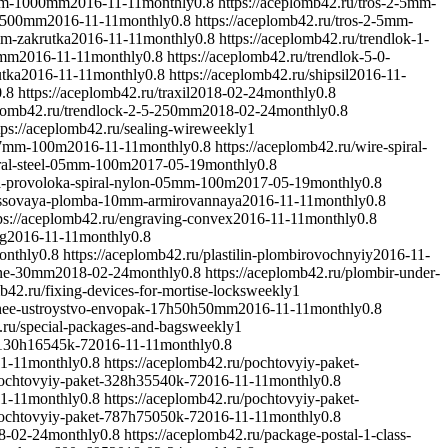
mium-1000mm
2016-11-11
monthly
0.8
https://aceplomb42.ru/tros-2-5mm-
m-500mm
2016-11-11
monthly
0.8
https://aceplomb42.ru/tros-2-5mm-
mm-zakrutka
2016-11-11
monthly
0.8
https://aceplomb42.ru/trendlok-1-
0mm
2016-11-11
monthly
0.8
https://aceplomb42.ru/trendlok-5-0-
utka
2016-11-11
monthly
0.8
https://aceplomb42.ru/shipsil
2016-11-
0.8
https://aceplomb42.ru/traxil
2018-02-24
monthly
0.8
plomb42.ru/trendlock-2-5-250mm
2018-02-24
monthly
0.8
tps://aceplomb42.ru/sealing-wire
weekly
1
l-07mm-100m
2016-11-11
monthly
0.8
https://aceplomb42.ru/wire-spiral-
iral-steel-05mm-100m
2017-05-19
monthly
0.8
a-provoloka-spiral-nylon-05mm-100m
2017-05-19
monthly
0.8
massovaya-plomba-10mm-armirovannaya
2016-11-11
monthly
0.8
ps://aceplomb42.ru/engraving-convex
2016-11-11
monthly
0.8
ag
2016-11-11
monthly
0.8
onthly
0.8
https://aceplomb42.ru/plastilin-plombirovochnyiy
2016-11-
cine-30mm
2018-02-24
monthly
0.8
https://aceplomb42.ru/plombir-under-
b42.ru/fixing-devices-for-mortise-locks
weekly
1
schee-ustroystvo-envopak-17h50h50mm
2016-11-11
monthly
0.8
.ru/special-packages-and-bags
weekly
1
-130h16545k-7
2016-11-11
monthly
0.8
1-11
monthly
0.8
https://aceplomb42.ru/pochtovyiy-paket-
pochtovyiy-paket-328h35540k-7
2016-11-11
monthly
0.8
1-11
monthly
0.8
https://aceplomb42.ru/pochtovyiy-paket-
pochtovyiy-paket-787h75050k-7
2016-11-11
monthly
0.8
8-02-24
monthly
0.8
https://aceplomb42.ru/package-postal-1-class-