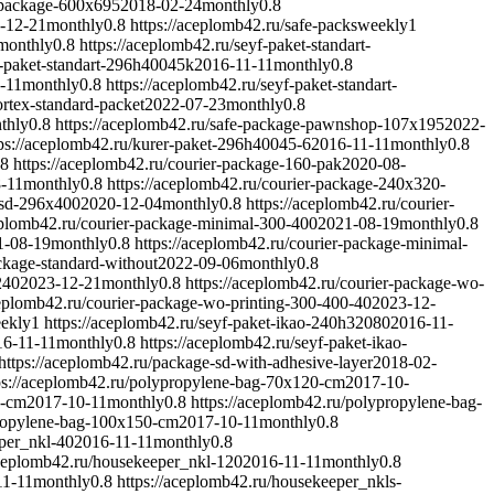
e-package-600x695
2018-02-24
monthly
0.8
-12-21
monthly
0.8
https://aceplomb42.ru/safe-packs
weekly
1
monthly
0.8
https://aceplomb42.ru/seyf-paket-standart-
f-paket-standart-296h40045k
2016-11-11
monthly
0.8
-11
monthly
0.8
https://aceplomb42.ru/seyf-paket-standart-
ortex-standard-packet
2022-07-23
monthly
0.8
thly
0.8
https://aceplomb42.ru/safe-package-pawnshop-107x195
2022-
tps://aceplomb42.ru/kurer-paket-296h40045-6
2016-11-11
monthly
0.8
.8
https://aceplomb42.ru/courier-package-160-pak
2020-08-
-11
monthly
0.8
https://aceplomb42.ru/courier-package-240x320-
ksd-296x400
2020-12-04
monthly
0.8
https://aceplomb42.ru/courier-
eplomb42.ru/courier-package-minimal-300-400
2021-08-19
monthly
0.8
1-08-19
monthly
0.8
https://aceplomb42.ru/courier-package-minimal-
ckage-standard-without
2022-09-06
monthly
0.8
240
2023-12-21
monthly
0.8
https://aceplomb42.ru/courier-package-wo-
ceplomb42.ru/courier-package-wo-printing-300-400-40
2023-12-
ekly
1
https://aceplomb42.ru/seyf-paket-ikao-240h32080
2016-11-
16-11-11
monthly
0.8
https://aceplomb42.ru/seyf-paket-ikao-
https://aceplomb42.ru/package-sd-with-adhesive-layer
2018-02-
ps://aceplomb42.ru/polypropylene-bag-70x120-cm
2017-10-
0-cm
2017-10-11
monthly
0.8
https://aceplomb42.ru/polypropylene-bag-
propylene-bag-100x150-cm
2017-10-11
monthly
0.8
per_nkl-40
2016-11-11
monthly
0.8
aceplomb42.ru/housekeeper_nkl-120
2016-11-11
monthly
0.8
11-11
monthly
0.8
https://aceplomb42.ru/housekeeper_nkls-