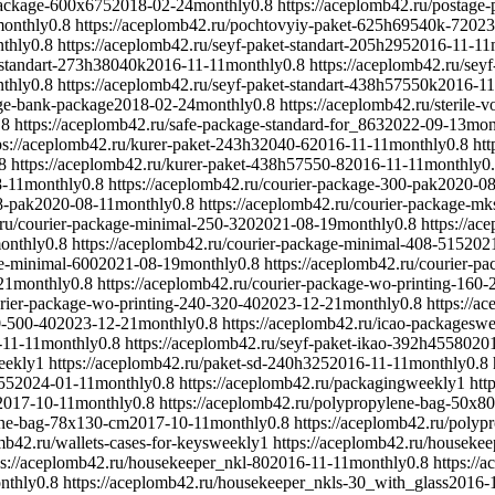
package-600x675
2018-02-24
monthly
0.8
https://aceplomb42.ru/postag
onthly
0.8
https://aceplomb42.ru/pochtovyiy-paket-625h69540k-7
2023
thly
0.8
https://aceplomb42.ru/seyf-paket-standart-205h295
2016-11-11
-standart-273h38040k
2016-11-11
monthly
0.8
https://aceplomb42.ru/sey
thly
0.8
https://aceplomb42.ru/seyf-paket-standart-438h57550k
2016-11
age-bank-package
2018-02-24
monthly
0.8
https://aceplomb42.ru/sterile-v
.8
https://aceplomb42.ru/safe-package-standard-for_863
2022-09-13
mon
ps://aceplomb42.ru/kurer-paket-243h32040-6
2016-11-11
monthly
0.8
ht
8
https://aceplomb42.ru/kurer-paket-438h57550-8
2016-11-11
monthly
0
8-11
monthly
0.8
https://aceplomb42.ru/courier-package-300-pak
2020-08
8-pak
2020-08-11
monthly
0.8
https://aceplomb42.ru/courier-package-m
.ru/courier-package-minimal-250-320
2021-08-19
monthly
0.8
https://ac
onthly
0.8
https://aceplomb42.ru/courier-package-minimal-408-515
202
ge-minimal-600
2021-08-19
monthly
0.8
https://aceplomb42.ru/courier-pa
21
monthly
0.8
https://aceplomb42.ru/courier-package-wo-printing-160-
urier-package-wo-printing-240-320-40
2023-12-21
monthly
0.8
https://a
0-500-40
2023-12-21
monthly
0.8
https://aceplomb42.ru/icao-packages
we
-11-11
monthly
0.8
https://aceplomb42.ru/seyf-paket-ikao-392h45580
20
eekly
1
https://aceplomb42.ru/paket-sd-240h325
2016-11-11
monthly
0.8
55
2024-01-11
monthly
0.8
https://aceplomb42.ru/packaging
weekly
1
htt
2017-10-11
monthly
0.8
https://aceplomb42.ru/polypropylene-bag-50x8
lene-bag-78x130-cm
2017-10-11
monthly
0.8
https://aceplomb42.ru/poly
mb42.ru/wallets-cases-for-keys
weekly
1
https://aceplomb42.ru/housekee
ps://aceplomb42.ru/housekeeper_nkl-80
2016-11-11
monthly
0.8
https://
nthly
0.8
https://aceplomb42.ru/housekeeper_nkls-30_with_glass
2016-