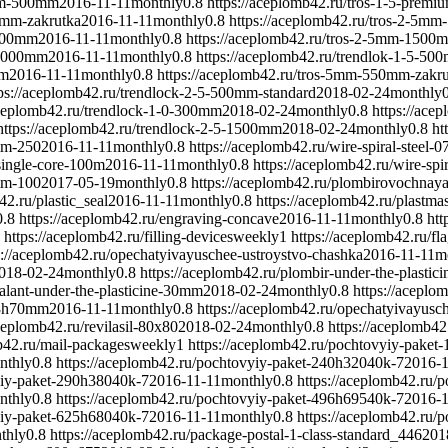
ium-500mm
2016-11-11
monthly
0.8
https://aceplomb42.ru/tros-1-5-pre
0mm-zakrutka
2016-11-11
monthly
0.8
https://aceplomb42.ru/tros-2-5m
1500mm
2016-11-11
monthly
0.8
https://aceplomb42.ru/tros-2-5mm-1500
0-1000mm
2016-11-11
monthly
0.8
https://aceplomb42.ru/trendlok-1-5-50
mm
2016-11-11
monthly
0.8
https://aceplomb42.ru/tros-5mm-550mm-zakr
tps://aceplomb42.ru/trendlock-2-5-500mm-standard
2018-02-24
monthly
aceplomb42.ru/trendlock-1-0-300mm
2018-02-24
monthly
0.8
https://ace
https://aceplomb42.ru/trendlock-2-5-1500mm
2018-02-24
monthly
0.8
ht
mm-250
2016-11-11
monthly
0.8
https://aceplomb42.ru/wire-spiral-stee
single-core-100m
2016-11-11
monthly
0.8
https://aceplomb42.ru/wire-sp
mm-100
2017-05-19
monthly
0.8
https://aceplomb42.ru/plombirovochnay
42.ru/plastic_seal
2016-11-11
monthly
0.8
https://aceplomb42.ru/plast
0.8
https://aceplomb42.ru/engraving-concave
2016-11-11
monthly
0.8
htt
https://aceplomb42.ru/filling-devices
weekly
1
https://aceplomb42.ru/fl
s://aceplomb42.ru/opechatyivayuschee-ustroystvo-chashka
2016-11-11
m
018-02-24
monthly
0.8
https://aceplomb42.ru/plombir-under-the-plasti
ealant-under-the-plasticine-30mm
2018-02-24
monthly
0.8
https://aceplom
h28h70mm
2016-11-11
monthly
0.8
https://aceplomb42.ru/opechatyivayu
aceplomb42.ru/revilasil-80x80
2018-02-24
monthly
0.8
https://aceplomb42
b42.ru/mail-packages
weekly
1
https://aceplomb42.ru/pochtovyiy-paket
nthly
0.8
https://aceplomb42.ru/pochtovyiy-paket-240h32040k-7
2016-1
yiy-paket-290h38040k-7
2016-11-11
monthly
0.8
https://aceplomb42.ru/
nthly
0.8
https://aceplomb42.ru/pochtovyiy-paket-496h69540k-7
2016-1
yiy-paket-625h68040k-7
2016-11-11
monthly
0.8
https://aceplomb42.ru/
thly
0.8
https://aceplomb42.ru/package-postal-1-class-standard_446
201