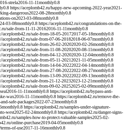
016-strela
2016-11-11
monthly
0.8
ly
0.8
https://aceplomb42.ru/happy-new-upcoming-2022-year
2021-
arking-dangerous
2022-08-28
monthly
0.8
ations-on
2023-03-08
monthly
0.8
24-03-08
monthly
0.8
https://aceplomb42.ru/congratulations-on-the-
2.ru/sale-from-11-11-2016
2016-11-11
monthly
0.8
s://aceplomb42.ru/sale-from-18-05-2017
2017-05-18
monthly
0.8
://aceplomb42.ru/sale-from-07-06-2018
2018-06-07
monthly
0.8
s://aceplomb42.ru/sale-from-26-02-2020
2020-02-26
monthly
0.8
s://aceplomb42.ru/sale-from-11-08-2020
2020-08-11
monthly
0.8
s://aceplomb42.ru/sale-from-04-12-2020
2020-12-04
monthly
0.8
s://aceplomb42.ru/sale-from-05-11-2021
2021-11-05
monthly
0.8
s://aceplomb42.ru/sale-from-14-04-2022
2022-04-14
monthly
0.8
s://aceplomb42.ru/sale-from-27-08-2022
2022-08-27
monthly
0.8
s://aceplomb42.ru/sale-from-13-09-2022
2022-09-13
monthly
0.8
://aceplomb42.ru/sale-from-21-12-2023
2023-12-21
monthly
0.8
://aceplomb42.ru/sale-from-09-02-2025
2025-02-09
monthly
0.8
seal
2016-11-11
monthly
0.8
https://aceplomb42.ru/bypass-anti-
make-wax
2016-11-11
monthly
0.8
https://aceplomb42.ru/remove-the-
s-and-safe-packages
2022-07-23
monthly
0.8
6
monthly
0.8
https://aceplomb42.ru/samples-under-signature-
uto-west
2025-02-24
monthly
0.8
https://aceplomb42.ru/danger-signs-
lomb42.ru/samples-how-to-protect-valuable-samples
2025-02-
b42.ru/online-purchase
2019-04-05
monthly
0.8
/terms-of-use
2017-11-16
monthly
0.8