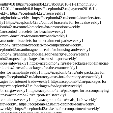
onthly
0.8
https://aceplomb42.ru/about
2016-11-11
monthly
0.8
017-01-11
monthly
0.8
https://aceplomb42.ru/payment
2016-11-
ekly
1
https://aceplomb42.ru/tags
weekly
1
r-nightclubs
weekly
1
https://aceplomb42.ru/control-bracelets-for-
ly
1
https://aceplomb42.ru/control-bracelets-for-festivals
weekly
1
plomb42.ru/control-bracelets-for-promotions
weekly
1
.ru/control-bracelets-for-beaches
weekly
1
control-bracelets-for-museums-and
weekly
1
.ru/control-bracelets-for-entertainment-parks
weekly
1
lomb42.ru/control-bracelets-for-competitions
weekly
1
aceplomb42.ru/antimagnetic-seals-for-housing-and
weekly
1
plomb42.ru/antimagnetic-seals-for-energy-supply
weekly
1
omb42.ru/postal-packages-for-russian-post
weekly
1
vices-safe
weekly
1
https://aceplomb42.ru/safe-packages-for-financial-
ceplomb42.ru/safe-packages-for-the-exam
weekly
1
ples-for-sampling
weekly
1
https://aceplomb42.ru/safe-packages-for-
ttps://aceplomb42.ru/laboratory-tests-for-laboratory-tests
weekly
1
ages-for-internet-trade
weekly
1
https://aceplomb42.ru/packages-for-
https://aceplomb42.ru/packages-for-logistics
weekly
1
for-cargo
weekly
1
https://aceplomb42.ru/packages-for-accompanying-
https://aceplomb42.ru/airport-seals
weekly
1
-containers
weekly
1
https://aceplomb42.ru/seals_1240
weekly
1
afe
weekly
1
https://aceplomb42.ru/fire-cabinets-seals
weekly
1
s
weekly
1
https://aceplomb42.ru/seals-for-compartments
weekly
1