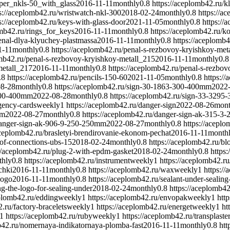
eper_nkls-50_with_glass
2016-11-11
monthly
0.8
https://aceplomb42.ru/k
s://aceplomb42.ru/wristwatch-nkl-300
2018-02-24
monthly
0.8
https://a
s://aceplomb42.ru/keys-with-glass-door
2021-11-05
monthly
0.8
https://
omb42.ru/rings_for_keys
2016-11-11
monthly
0.8
https://aceplomb42.ru/k
enal-dlya-klyuchey-plastmassa
2016-11-11
monthly
0.8
https://aceplomb
1-11
monthly
0.8
https://aceplomb42.ru/penal-s-rezbovoy-kryishkoy-met
omb42.ru/penal-s-rezbovoy-kryishkoy-metall_215
2016-11-11
monthly
0.8
metall_217
2016-11-11
monthly
0.8
https://aceplomb42.ru/penal-s-rezbo
.8
https://aceplomb42.ru/pencils-150-60
2021-11-05
monthly
0.8
https:/
08-28
monthly
0.8
https://aceplomb42.ru/sign-30-1863-300-400mm
2022
-300-400mm
2022-08-28
monthly
0.8
https://aceplomb42.ru/sign-33-329
gency-cards
weekly
1
https://aceplomb42.ru/danger-sign
2022-08-26
mont
mm
2022-08-27
monthly
0.8
https://aceplomb42.ru/danger-sign-ak-315-
/danger-sign-ak-906-9-250-250mm
2022-08-27
monthly
0.8
https://aceplo
aceplomb42.ru/brasletyi-brendirovanie-ekonom-pechat
2016-11-11
month
-of-connections-ubs-15
2018-02-24
monthly
0.8
https://aceplomb42.ru/b
://aceplomb42.ru/plug-2-with-epdm-gasket
2018-02-24
monthly
0.8
https
thly
0.8
https://aceplomb42.ru/instrument
weekly
1
https://aceplomb42.ru/
chki
2016-11-11
monthly
0.8
https://aceplomb42.ru/wax
weekly
1
https:/
nogo
2016-11-11
monthly
0.8
https://aceplomb42.ru/sealant-under-sealin
g-the-logo-for-sealing-under
2018-02-24
monthly
0.8
https://aceplomb42
eplomb42.ru/edding
weekly
1
https://aceplomb42.ru/envopak
weekly
1
htt
.ru/factory-bracelets
weekly
1
https://aceplomb42.ru/energet
weekly
1
ht
1
https://aceplomb42.ru/ruby
weekly
1
https://aceplomb42.ru/transplaste
b42.ru/nomernaya-indikatornaya-plomba-fast
2016-11-11
monthly
0.8
htt