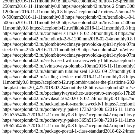
250mm
2016-11-11
monthly
0.8
https://aceplomb42.ru/tros-1-5-prem
250mm
2016-11-11
monthly
0.8
https://aceplomb42.ru/tros-2-5mm-30
1200mm
2016-11-11
monthly
0.8
https://aceplomb42.ru/tros-2-5mm-
0-500mm
2016-11-11
monthly
0.8
https://aceplomb42.ru/trendlok-1-
500mm
2016-11-11
monthly
0.8
https://aceplomb42.ru/tros-5mm-500
11
monthly
0.8
https://aceplomb42.ru/fliklok
2016-11-11
monthly
0.8
ht
https://aceplomb42.ru/container-sil-m
2018-02-24
monthly
0.8
https://
https://aceplomb42.ru/trendlock-2-5-1200mm
2018-02-24
monthly
0.8
https://aceplomb42.ru/plombirovochnaya-provoloka-spiral-nylon-07
steel-07mm-250m
2016-11-11
monthly
0.8
https://aceplomb42.ru/wire-
https://aceplomb42.ru/plombirovochnaya-provoloka-spiral-nylon-07
https://aceplomb42.ru/seals-used-with-sealer
weekly
1
https://aceplomb
https://aceplomb42.ru/svintsovaya-plomba-10mm
2016-11-11
monthly
https://aceplomb42.ru/aluminum-tubular-seal-1
2022-09-27
monthly
0.8
https://aceplomb42.ru/sealing_device_rod
2016-11-11
monthly
0.8
http
11
monthly
0.8
https://aceplomb42.ru/plombir-under-the-plasticine-20
2
the-plasticine-20_425
2018-02-24
monthly
0.8
https://aceplomb42.ru/s
https://aceplomb42.ru/opechatyivayuschee-ustroystvo-envopak-17
https://aceplomb42.ru/revilasil-50x50
2018-02-24
monthly
0.8
https://
https://aceplomb42.ru/packaging-for-markets
weekly
1
https://aceplom
https://aceplomb42.ru/pochtovyiy-paket-173h24040k-6
2016-11-11
mo
262h35540k-7
2016-11-11
monthly
0.8
https://aceplomb42.ru/pochtov
https://aceplomb42.ru/pochtovyiy-paket-365h51540k-7
2016-11-11
mo
530h55045k-7
2016-11-11
monthly
0.8
https://aceplomb42.ru/pochtov
https://aceplomb42.ru/package-postal-1-class-standard
2018-02-24
mon