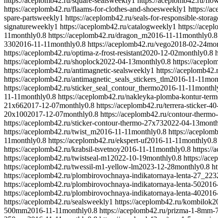
https://aceplomb42.ru/square-seals
weekly
1
https://aceplomb42.ru/flow
https://aceplomb42.ru/flaams-for-clothes-and-shoes
weekly
1
https://a
spare-parts
weekly
1
https://aceplomb42.ru/seals-for-responsible-storag
signature
weekly
1
https://aceplomb42.ru/catalog
weekly
1
https://acep
11
monthly
0.8
https://aceplomb42.ru/dragon_m
2016-11-11
monthly
0.8
330
2016-11-11
monthly
0.8
https://aceplomb42.ru/vego
2018-02-24
mon
https://aceplomb42.ru/optima-z-frost-resistant
2020-12-02
monthly
0.8
https://aceplomb42.ru/shoplock
2022-04-13
monthly
0.8
https://aceplo
https://aceplomb42.ru/antimagnetic-seals
weekly
1
https://aceplomb42.
https://aceplomb42.ru/antimagnetic_seals_stickers_tlm
2016-11-11
mon
https://aceplomb42.ru/sticker_seal_contour_thermo
2016-11-11
monthl
11-11
monthly
0.8
https://aceplomb42.ru/nakleyka-plomba-kontur-ter
21x66
2017-12-07
monthly
0.8
https://aceplomb42.ru/terrera-sticker-4
20x100
2017-12-07
monthly
0.8
https://aceplomb42.ru/contour-thermo
https://aceplomb42.ru/sticker-contour-thermo-27x73
2022-04-13
month
https://aceplomb42.ru/twist_m
2016-11-11
monthly
0.8
https://aceplom
11
monthly
0.8
https://aceplomb42.ru/ekspert-uf
2016-11-11
monthly
0.8
https://aceplomb42.ru/krabsil-tsvetnoy
2016-11-11
monthly
0.8
https:/
https://aceplomb42.ru/twistseal-m1
2022-10-19
monthly
0.8
https://ac
https://aceplomb42.ru/twessil-m1-yellow-lm
2023-12-28
monthly
0.8
ht
https://aceplomb42.ru/plombirovochnaya-indikatornaya-lenta-27_223
https://aceplomb42.ru/plombirovochnaya-indikatornaya-lenta-50
2016
https://aceplomb42.ru/plombirovochnaya-indikatornaya-lenta-40
2016
https://aceplomb42.ru/seals
weekly
1
https://aceplomb42.ru/kombilok
2
500mm
2016-11-11
monthly
0.8
https://aceplomb42.ru/prizma-1-8mm