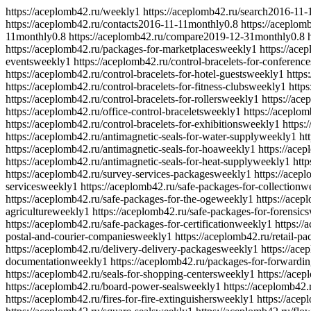
https://aceplomb42.ru/
weekly
1
https://aceplomb42.ru/search
2016-11-
https://aceplomb42.ru/contacts
2016-11-11
monthly
0.8
https://aceplomb
11
monthly
0.8
https://aceplomb42.ru/compare
2019-12-31
monthly
0.8
https://aceplomb42.ru/packages-for-marketplaces
weekly
1
https://acep
events
weekly
1
https://aceplomb42.ru/control-bracelets-for-conference
https://aceplomb42.ru/control-bracelets-for-hotel-guests
weekly
1
https
https://aceplomb42.ru/control-bracelets-for-fitness-clubs
weekly
1
https
https://aceplomb42.ru/control-bracelets-for-rollers
weekly
1
https://ace
https://aceplomb42.ru/office-control-bracelets
weekly
1
https://aceplom
https://aceplomb42.ru/control-bracelets-for-exhibitions
weekly
1
https:
https://aceplomb42.ru/antimagnetic-seals-for-water-supply
weekly
1
ht
https://aceplomb42.ru/antimagnetic-seals-for-hoa
weekly
1
https://ace
https://aceplomb42.ru/antimagnetic-seals-for-heat-supply
weekly
1
http
https://aceplomb42.ru/survey-services-packages
weekly
1
https://acepl
services
weekly
1
https://aceplomb42.ru/safe-packages-for-collection
w
https://aceplomb42.ru/safe-packages-for-the-oge
weekly
1
https://acep
agriculture
weekly
1
https://aceplomb42.ru/safe-packages-for-forensics
https://aceplomb42.ru/safe-packages-for-certification
weekly
1
https://
postal-and-courier-companies
weekly
1
https://aceplomb42.ru/retail-p
https://aceplomb42.ru/delivery-delivery-packages
weekly
1
https://ace
documentation
weekly
1
https://aceplomb42.ru/packages-for-forwardi
https://aceplomb42.ru/seals-for-shopping-centers
weekly
1
https://ace
https://aceplomb42.ru/board-power-seals
weekly
1
https://aceplomb42.r
https://aceplomb42.ru/fires-for-fire-extinguishers
weekly
1
https://acep