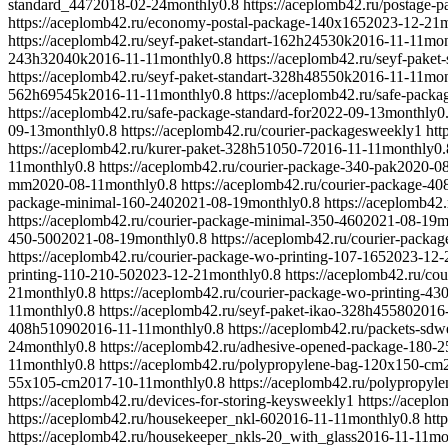
standard_447
2018-02-24
monthly
0.8
https://aceplomb42.ru/postage-
https://aceplomb42.ru/economy-postal-package-140x165
2023-12-21
m
https://aceplomb42.ru/seyf-paket-standart-162h24530k
2016-11-11
mon
243h32040k
2016-11-11
monthly
0.8
https://aceplomb42.ru/seyf-paket
https://aceplomb42.ru/seyf-paket-standart-328h48550k
2016-11-11
mon
562h69545k
2016-11-11
monthly
0.8
https://aceplomb42.ru/safe-pack
https://aceplomb42.ru/safe-package-standard-for
2022-09-13
monthly
0
09-13
monthly
0.8
https://aceplomb42.ru/courier-packages
weekly
1
htt
https://aceplomb42.ru/kurer-paket-328h51050-7
2016-11-11
monthly
0.
11
monthly
0.8
https://aceplomb42.ru/courier-package-340-pak
2020-0
mm
2020-08-11
monthly
0.8
https://aceplomb42.ru/courier-package-40
package-minimal-160-240
2021-08-19
monthly
0.8
https://aceplomb42
https://aceplomb42.ru/courier-package-minimal-350-460
2021-08-19
m
450-500
2021-08-19
monthly
0.8
https://aceplomb42.ru/courier-packa
https://aceplomb42.ru/courier-package-wo-printing-107-165
2023-12-
printing-110-210-50
2023-12-21
monthly
0.8
https://aceplomb42.ru/co
21
monthly
0.8
https://aceplomb42.ru/courier-package-wo-printing-43
11
monthly
0.8
https://aceplomb42.ru/seyf-paket-ikao-328h45580
2016
408h51090
2016-11-11
monthly
0.8
https://aceplomb42.ru/packets-sd
w
24
monthly
0.8
https://aceplomb42.ru/adhesive-opened-package-180-2
11
monthly
0.8
https://aceplomb42.ru/polypropylene-bag-120x150-cm
55x105-cm
2017-10-11
monthly
0.8
https://aceplomb42.ru/polypropy
https://aceplomb42.ru/devices-for-storing-keys
weekly
1
https://aceplo
https://aceplomb42.ru/housekeeper_nkl-60
2016-11-11
monthly
0.8
htt
https://aceplomb42.ru/housekeeper_nkls-20_with_glass
2016-11-11
mo