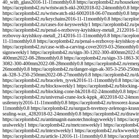
40_with_glass
2016-11-11
monthly
0.8
https://aceplomb42.ru/houseke
https://aceplomb42.ru/wristwatch-nkl-200
2018-02-24
monthly
0.8
http
https://aceplomb42.ru/wristwatch-nkl-600
2018-06-07
monthly
0.8
http
https://aceplomb42.ru/keychains
2016-11-11
monthly
0.8
https://acepl
https://aceplomb42.ru/cases-for-keys
weekly
1
https://aceplomb42.ru/p
https://aceplomb42.ru/penal-s-rezbovoy-kryishkoy-metall_212
2016-1
rezbovoy-kryishkoy-metall_214
2016-11-11
monthly
0.8
https://acepl
11-11
monthly
0.8
https://aceplomb42.ru/penal-s-rezbovoy-kryishkoy-
https://aceplomb42.ru/case-with-a-carving-cover
2019-03-26
monthly
0
signs
weekly
1
https://aceplomb42.ru/sign-30-1202-300-400mm
2022-
400mm
2022-08-28
monthly
0.8
https://aceplomb42.ru/sign-33-1863
3082-300-400mm
2022-08-28
monthly
0.8
https://aceplomb42.ru/emer
26
monthly
0.8
https://aceplomb42.ru/danger-sign-ak-305-3-250-250
ak-328-3-250-250mm
2022-08-27
monthly
0.8
https://aceplomb42.ru
https://aceplomb42.ru/bracelets_tyvek
2016-11-11
monthly
0.8
https://
https://aceplomb42.ru/blocks
weekly
1
https://aceplomb42.ru/blocking
https://aceplomb42.ru/blocking-cone-bk
2018-02-24
monthly
0.8
https
https://aceplomb42.ru/universal-crane-lock-kppk_402
2018-02-24
mon
usilennyiy
2016-11-11
monthly
0.8
https://aceplomb42.ru/trosorez-kusa
11
monthly
0.8
https://aceplomb42.ru/surguch-tsvetnoy-zelenogo-kras
sealing-wax_428
2018-02-24
monthly
0.8
https://aceplomb42.ru/drawin
https://aceplomb42.ru/antimagnit-nanotechnology
weekly
1
https://ac
ural
weekly
1
https://aceplomb42.ru/metcon
weekly
1
https://aceplomb42
https://aceplomb42.ru/intext
weekly
1
https://aceplomb42.ru/kw
weekly
https://aceplomb42.ru/article-1
2016-11-11
monthly
0.8
https://aceplom