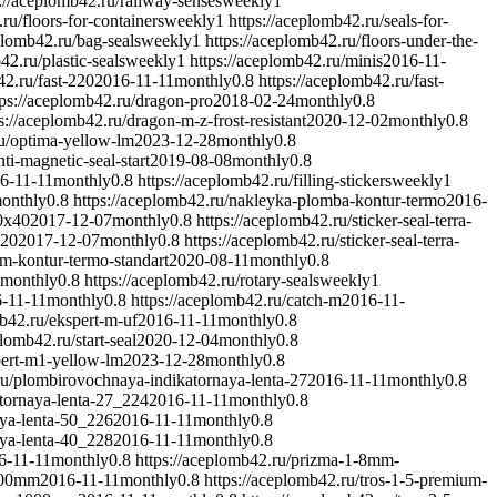
s://aceplomb42.ru/railway-senses
weekly
1
ru/floors-for-containers
weekly
1
https://aceplomb42.ru/seals-for-
plomb42.ru/bag-seals
weekly
1
https://aceplomb42.ru/floors-under-the-
42.ru/plastic-seals
weekly
1
https://aceplomb42.ru/minis
2016-11-
42.ru/fast-220
2016-11-11
monthly
0.8
https://aceplomb42.ru/fast-
tps://aceplomb42.ru/dragon-pro
2018-02-24
monthly
0.8
s://aceplomb42.ru/dragon-m-z-frost-resistant
2020-12-02
monthly
0.8
ru/optima-yellow-lm
2023-12-28
monthly
0.8
ti-magnetic-seal-start
2019-08-08
monthly
0.8
6-11-11
monthly
0.8
https://aceplomb42.ru/filling-stickers
weekly
1
onthly
0.8
https://aceplomb42.ru/nakleyka-plomba-kontur-termo
2016-
20x40
2017-12-07
monthly
0.8
https://aceplomb42.ru/sticker-seal-terra-
x20
2017-12-07
monthly
0.8
https://aceplomb42.ru/sticker-seal-terra-
m-kontur-termo-standart
2020-08-11
monthly
0.8
monthly
0.8
https://aceplomb42.ru/rotary-seals
weekly
1
-11-11
monthly
0.8
https://aceplomb42.ru/catch-m
2016-11-
mb42.ru/ekspert-m-uf
2016-11-11
monthly
0.8
plomb42.ru/start-seal
2020-12-04
monthly
0.8
pert-m1-yellow-lm
2023-12-28
monthly
0.8
ru/plombirovochnaya-indikatornaya-lenta-27
2016-11-11
monthly
0.8
tornaya-lenta-27_224
2016-11-11
monthly
0.8
aya-lenta-50_226
2016-11-11
monthly
0.8
aya-lenta-40_228
2016-11-11
monthly
0.8
6-11-11
monthly
0.8
https://aceplomb42.ru/prizma-1-8mm-
1000mm
2016-11-11
monthly
0.8
https://aceplomb42.ru/tros-1-5-premium-