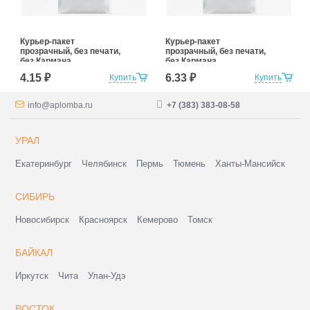
Курьер-пакет
Курьер-пакет
прозрачный, без печати,
прозрачный, без печати,
без Кармана
без Кармана
Сопроводительной
Сопроводительной
4.15 ₽
6.33 ₽
Купить
Купить
Документации
Документации
240*320+40 (для
300*400+40 (для
маркетплейсов)
маркетплейсов)
info@aplomba.ru
+7 (383) 383-08-58
УРАЛ
Екатеринбург
Челябинск
Пермь
Тюмень
Ханты-Мансийск
СИБИРЬ
Новосибирск
Красноярск
Кемерово
Томск
БАЙКАЛ
Иркутск
Чита
Улан-Удэ
ВОСТОК