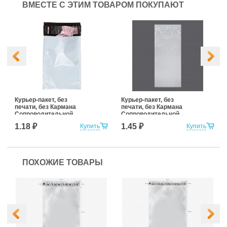
ВМЕСТЕ С ЭТИМ ТОВАРОМ ПОКУПАЮТ
Курьер-пакет, без
Курьер-пакет, без
печати, без Кармана
печати, без Кармана
Сопроводительной
Сопроводительной
Документации 107х165
Документации
1.18 ₽
1.45 ₽
Купить
Купить
мм (для маркетплейсов)
110*210+50к/5 (для
маркетплейсов)
ПОХОЖИЕ ТОВАРЫ