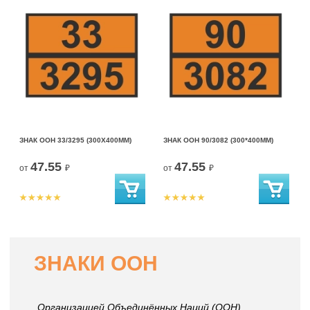
ЗНАК ООН 33/3295 (300X400ММ)
ЗНАК ООН 90/3082 (300*400ММ)
47.55
47.55
от
₽
от
₽
ЗНАКИ ООН
Организацией Объединённых Наций (ООН)