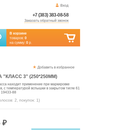
Вход
+7 (383) 383-08-58
Заказать обратный звонок
В корзине
товаров:
0
на сумму:
0
р.
Добавить в избранное
"КЛАСС 3" (250*250ММ)
асса находит применение при маркировке
, с температурой вспышки в закрытом тигле 61
Т 19433-88
голосов:
2
, покупок:
1
)
 ₽