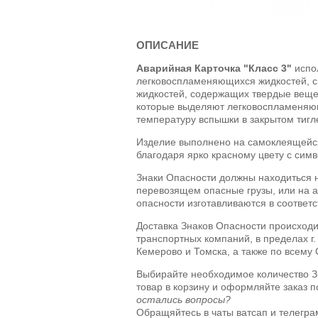
ОПИСАНИЕ
Аварийная Карточка "Класс 3"
испо
легковоспламеняющихся жидкостей, с
жидкостей, содержащих твердые вещес
которые выделяют легковоспламеня
температуру вспышки в закрытом тигл
Изделие выполнено на самоклеящейся
благодаря ярко красному цвету с сим
Знаки Опасности должны находиться н
перевозящем опасные грузы, или на а
опасности изготавливаются в соответ
Доставка Знаков Опасности происходи
транспортных компаний, в пределах г.
Кемерово и Томска, а также по всему
Выбирайте необходимое количество З
товар в корзину и оформляйте заказ 
остались вопросы?
Обращяйтесь в чаты ватсап и телегра