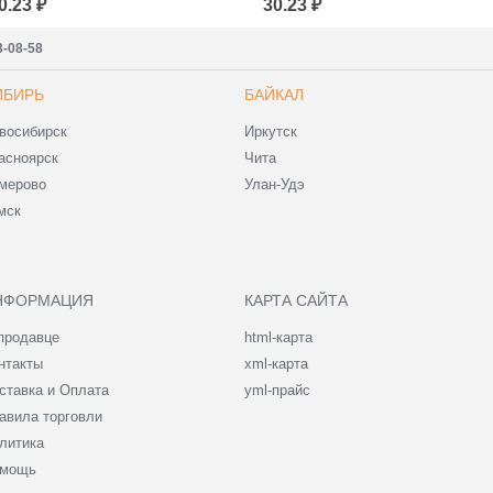
0.23 ₽
30.23 ₽
3-08-58
ИБИРЬ
БАЙКАЛ
восибирск
Иркутск
асноярск
Чита
мерово
Улан-Удэ
мск
НФОРМАЦИЯ
КАРТА САЙТА
продавце
html-карта
нтакты
xml-карта
ставка и Оплата
yml-прайс
авила торговли
литика
мощь