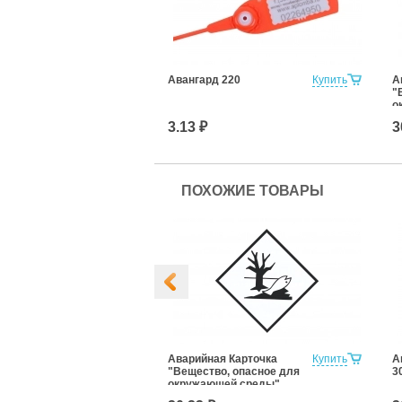
Авангард 220
Купить
А
"
о
(
3.13 ₽
3
ПОХОЖИЕ ТОВАРЫ
 Карточка АК
Купить
Аварийная Карточка
Купить
А
*250мм)
"Вещество, опасное для
3
окружающей среды"
(250*250мм)