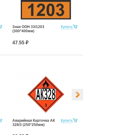
Знак ООН 33/1203
Купить
(300*400мм)
47.55 ₽
Аварийная Карточка АК
Купить
Аварийная Карточка АК
328/3 (250*250мм)
906/9 (250*250мм)