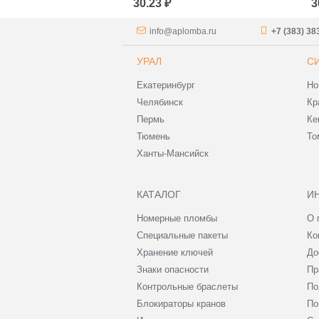
30.23 ₽
3
info@aplomba.ru
+7 (383) 38
УРАЛ
С
Екатеринбург
Но
Челябинск
Кр
Пермь
Ке
Тюмень
То
Ханты-Мансийск
КАТАЛОГ
И
Номерные пломбы
О 
Специальные пакеты
Ко
Хранение ключей
До
Знаки опасности
Пр
Контрольные браслеты
По
Блокираторы кранов
По