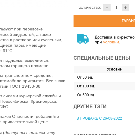
-
Количество:
+
ГАРАН
льзуют при перевозке
месей жидкостей, а также
Доставка в окрестн
тва в растворе или суспензии,
при
условии
.
ющиеся пары, имеющие
е 61°С.
СПЕЦИАЛЬНЫЕ ЦЕНЫ
 подложке, выделяется,
волом горящего пламени.
Условие
а транспортном средстве,
От 50 ед.
втомобиле прикрытия. Все знаки
ствии ГОСТ 19433-88.
От 100 ед.
От 500 ед.
т силами курьерской службы и
 Новосибирска, Красноярска,
ДРУГИЕ ТЭГИ
 СФО.
наков Опасности, добавляйте
В ПРОДАЖЕ С 26-08-2022
по привлекательной цене —
м (
доступны в нижнем углу