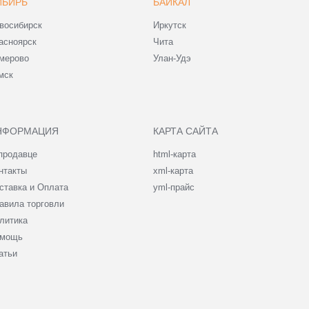
ИБИРЬ
БАЙКАЛ
восибирск
Иркутск
асноярск
Чита
мерово
Улан-Удэ
мск
НФОРМАЦИЯ
КАРТА САЙТА
продавце
html-карта
нтакты
xml-карта
ставка и Оплата
yml-прайс
авила торговли
литика
мощь
атьи