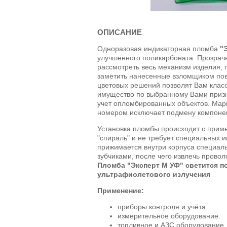
ОПИСАНИЕ
Одноразовая индикаторная пломба
"
улучшенного поликарбоната. Прозрач
рассмотреть весь механизм изделия, 
заметить нанесенные взломщиком пов
цветовых решений позволят Вам кла
имущество по выбранному Вами призн
учет опломбированных объектов. Мар
номером исключает подмену компоне
Установка пломбы происходит с прим
"спираль" и не требует специальных 
прижимается внутри корпуса специал
зубчиками, после чего извлечь провол
Пломба "Эксперт М УФ" светится п
ультрафиолетового излучения
Применение:
приборы контроля и учёта.
измерительное оборудование.
топливное и АЗС оборудование.