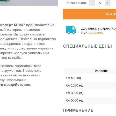
-
Количество:
+
ГАРАН
Эксперт М УФ"
производится из
Доставка в окрестн
ный материал позволяет
при
условии
.
поэтому Вы сразу сможете
реждения. Несколько вариантов
ссифицировать охраняемое
СПЕЦИАЛЬНЫЕ ЦЕНЫ
аку, что существенно упростит
кировка корпуса уникальным
нтов пломбы.
енением проволоки типа
инструментов. Проволока
Условие
ьным замком-зажимом с
От 500 ед.
оку невозможно.
од воздействием
От 1000 ед.
От 3000 ед.
От 5000 ед.
ПРИМЕНЕНИЕ