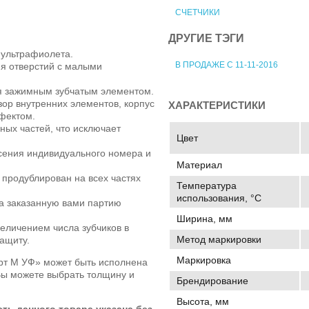
СЧЕТЧИКИ
ДРУГИЕ ТЭГИ
 ультрафиолета.
В ПРОДАЖЕ С 11-11-2016
я отверстий с малыми
я зажимным зубчатым элементом.
зор внутренних элементов, корпус
ХАРАКТЕРИСТИКИ
фектом.
ных частей, что исключает
Цвет
сения индивидуального номера и
Материал
продублирован на всех частях
Температура
использования, °C
а заказанную вами партию
Ширина, мм
еличением числа зубчиков в
Метод маркировки
защиту.
Маркировка
рт М УФ» может быть исполнена
Вы можете выбрать толщину и
Брендирование
Высота, мм
ь данного товара указана без