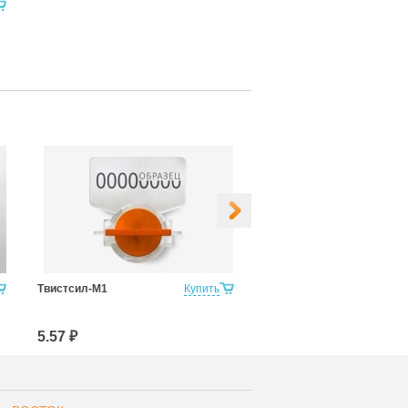
Твистсил-М1
Купить
Твистсил-М2
5.57 ₽
4.60 ₽