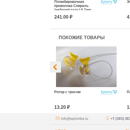
Пломбировочная
Купить
Э
проволока Спираль
(нейлон/сталь) 0,7мм,
100м
241.00 ₽
4
ПОХОЖИЕ ТОВАРЫ
сперт для
Купить
Ротор с тросом
Купить
П
елей
)
13.20 ₽
1
info@aplomba.ru
+7 (383) 38