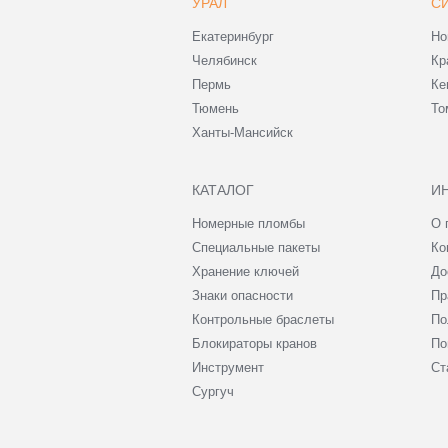
УРАЛ
С
Екатеринбург
Но
Челябинск
Кр
Пермь
Ке
Тюмень
То
Ханты-Мансийск
КАТАЛОГ
И
Номерные пломбы
О 
Специальные пакеты
Ко
Хранение ключей
До
Знаки опасности
Пр
Контрольные браслеты
По
Блокираторы кранов
По
Инструмент
Ст
Сургуч