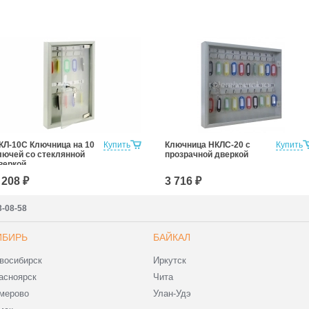
КЛ-10С Ключница на 10
Купить
Ключница НКЛС-20 с
Купить
лючей со стеклянной
прозрачной дверкой
веркой
 208 ₽
3 716 ₽
3-08-58
ИБИРЬ
БАЙКАЛ
восибирск
Иркутск
асноярск
Чита
мерово
Улан-Удэ