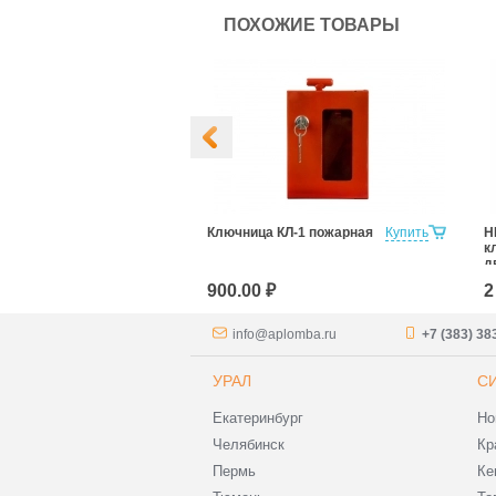
ПОХОЖИЕ ТОВАРЫ
НКЛ-100
Купить
Ключница КЛ-1 пожарная
Купить
Н
к
д
900.00 ₽
2
info@aplomba.ru
+7 (383) 38
УРАЛ
С
Екатеринбург
Но
Челябинск
Кр
Пермь
Ке