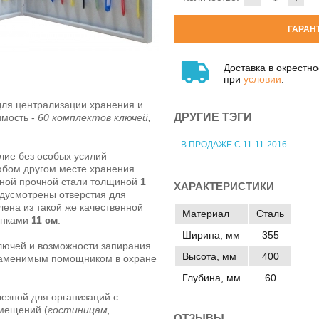
ГАРАН
Доставка в окрестн
при
условии
.
для централизации хранения и
ДРУГИЕ ТЭГИ
имость -
60 комплектов ключей,
В ПРОДАЖЕ С 11-11-2016
ие без особых усилий
юбом другом месте хранения.
нной прочной стали толщиной
1
ХАРАКТЕРИСТИКИ
едусмотрены отверстия для
лена из такой же качественной
Материал
Сталь
анками
11 см
.
Ширина, мм
355
лючей и возможности запирания
Высота, мм
400
езаменимым помощником в охране
Глубина, мм
60
езной для организаций с
мещений (
гостиницам
,
ОТЗЫВЫ