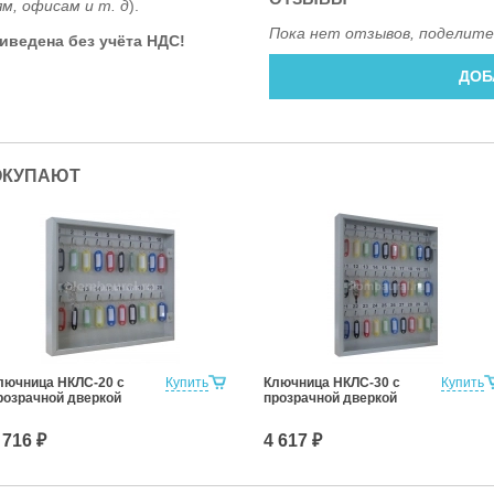
м, офисам и т. д
).
Пока нет отзывов, поделите
ведена без учёта НДС!
ДОБ
ОКУПАЮТ
лючница НКЛС-20 с
Купить
Ключница НКЛС-30 с
Купить
розрачной дверкой
прозрачной дверкой
 716 ₽
4 617 ₽