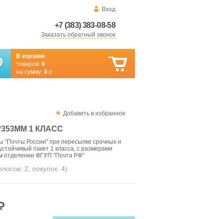
Вход
+7 (383) 383-08-58
Заказать обратный звонок
В корзине
товаров:
0
на сумму:
0
р.
Добавить в избранное
353ММ 1 КЛАСС
 "Почты России" при пересылке срочных и
стойчивый пакет 1 класса, с размерами
м отделении ФГУП "Почта РФ"
голосов:
2
, покупок:
4
)
₽