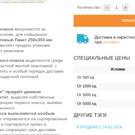
-
Количество:
+
ГАРАН
класса
выпускаются из
основе, для повышения
Доставка в окрестн
товый Пакет 250x353 мм
при
условии
.
воляет придать упаковке
х реактивов.
СПЕЦИАЛЬНЫЕ ЦЕНЫ
вого класса
выделяются среди
астной желтой окантовкой, с
Условие
тить и особый порядок доставки
андартной почтовой
От 500 ед.
От 1000 ед.
и" придаёт данным
От 3000 ед.
итет
, выделяя собственные
енцию первого класса, выемка
От 5000 ед.
бычного.
асса выполняется особым
ДРУГИЕ ТЭГИ
 отправляется на сортировочные
 а сортируется прямо в
В ПРОДАЖЕ С 24-02-2018
но сокращает срок доставки.
исходит только по воздуху
,