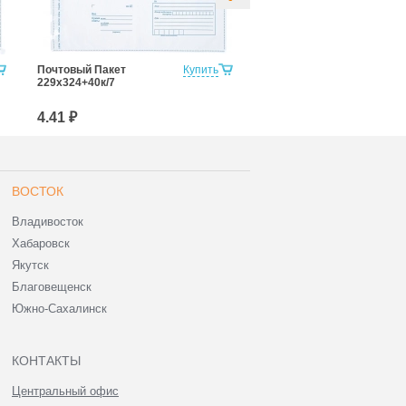
Почтовый Пакет
Купить
Почтовый Пакет
229х324+40к/7
250х353+40к/7
4.41 ₽
5.22 ₽
ВОСТОК
Владивосток
Хабаровск
Якутск
Благовещенск
Южно-Сахалинск
КОНТАКТЫ
Центральный офис