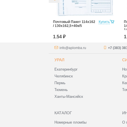
Пакет
Купить
Почтовый Пакет 114х162
Купить
П
5к/7
/ 130x162,5+40к/5
1
1
1.54 ₽
1
info@aplomba.ru
+7 (383) 38
УРАЛ
С
Екатеринбург
Но
Челябинск
Кр
Пермь
Ке
Тюмень
То
Ханты-Мансийск
КАТАЛОГ
И
Номерные пломбы
О 