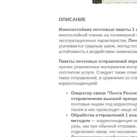
ОПИСАНИЕ
Износостойкие почтовые пакеты 1 
многослойной пленки на полимерной 
эксплуатационных характеристик,
Поч
усиливается сварным швом, метод поз
устойчивость к воздействию химически
Пакеты почтовых отправлений пер
прочих упаковочных материалов контр
логотипом услуги. Следует также отме
таких отправлений, в сравнении со ст
корреспонденцией:
Оператор связи "Почта Росси
отправлениям высший приор
почтовые ящики под корреспонд
писем в них происходит чаще о
Обработка отправлений 1 кл
методом
— корреспонденция не
узлы, как при обычной отправке,
отделениях связи, что несомнен
Логистическое сообщение про