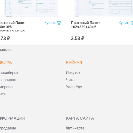
очтовый Пакет
Купить
Почтовый Пакет
Купить
40х165/
162х229+40к/6
45x162,5+40к/5
.73 ₽
2.53 ₽
3-08-58
ИБИРЬ
БАЙКАЛ
восибирск
Иркутск
асноярск
Чита
мерово
Улан-Удэ
мск
НФОРМАЦИЯ
КАРТА САЙТА
продавце
html-карта