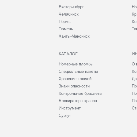
Екатеринбург
Но
Челябинск
Кр
Пермь
Ке
Тюмень
То
Ханты-Мансийск
КАТАЛОГ
И
Номерные пломбы
О 
Специальные пакеты
Ко
Хранение ключей
До
Знаки опасности
Пр
Контрольные браслеты
По
Блокираторы кранов
По
Инструмент
Ст
Сургуч