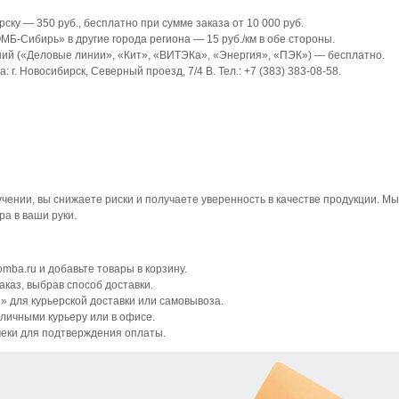
ску — 350 руб., бесплатно при сумме заказа от 10 000 руб.
-Сибирь» в другие города региона — 15 руб./км в обе стороны.
ний («Деловые линии», «Кит», «ВИТЭКа», «Энергия», «ПЭК») — бесплатно.
г. Новосибирск, Северный проезд, 7/4 В. Тел.: +7 (383) 383-08-58.
чении, вы снижаете риски и получаете уверенность в качестве продукции. М
а в ваши руки.
omba.ru и добавьте товары в корзину.
аказ, выбрав способ доставки.
 для курьерской доставки или самовывоза.
аличными курьеру или в офисе.
чеки для подтверждения оплаты.