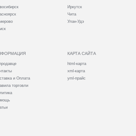
восибирск
Иркутск
асноярск
Чита
мерово
Улан-Удэ
мск
НФОРМАЦИЯ
КАРТА САЙТА
продавце
html-карта
нтакты
xml-карта
ставка и Оплата
yml-прайс
авила торговли
литика
мощь
атьи