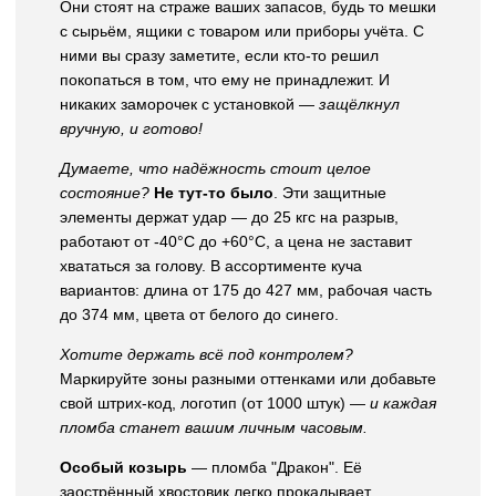
Они стоят на страже ваших запасов, будь то мешки
с сырьём, ящики с товаром или приборы учёта. С
ними вы сразу заметите, если кто-то решил
покопаться в том, что ему не принадлежит. И
никаких заморочек с установкой —
защёлкнул
вручную, и готово!
Думаете, что надёжность стоит целое
состояние?
Не тут-то было
. Эти защитные
элементы держат удар — до 25 кгс на разрыв,
работают от -40°C до +60°C, а цена не заставит
хвататься за голову. В ассортименте куча
вариантов: длина от 175 до 427 мм, рабочая часть
до 374 мм, цвета от белого до синего.
Хотите держать всё под контролем?
Маркируйте зоны разными оттенками или добавьте
свой штрих-код, логотип (от 1000 штук) —
и каждая
пломба станет вашим личным часовым.
Особый козырь
— пломба "Дракон". Её
заострённый хвостовик легко прокалывает