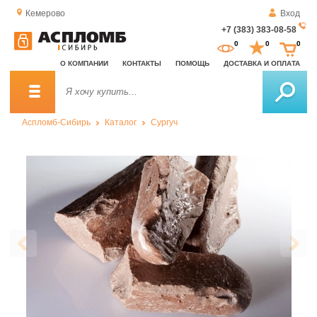
Кемерово
Вход
+7 (383) 383-08-58
За
0
0
0
о
О КОМПАНИИ
КОНТАКТЫ
ПОМОЩЬ
ДОСТАВКА И ОПЛАТА
зв
Аспломб-Сибирь
Каталог
Сургуч