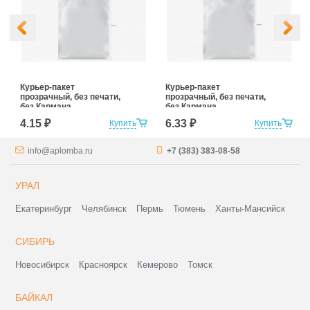
Курьер-пакет
Курьер-пакет
прозрачный, без печати,
прозрачный, без печати,
без Кармана
без Кармана
Сопроводительной
Сопроводительной
4.15 ₽
6.33 ₽
Купить
Купить
Документации
Документации
240*320+40 (для
300*400+40 (для
маркетплейсов)
маркетплейсов)
info@aplomba.ru
+7 (383) 383-08-58
УРАЛ
Екатеринбург
Челябинск
Пермь
Тюмень
Ханты-Мансийск
СИБИРЬ
Новосибирск
Красноярск
Кемерово
Томск
БАЙКАЛ