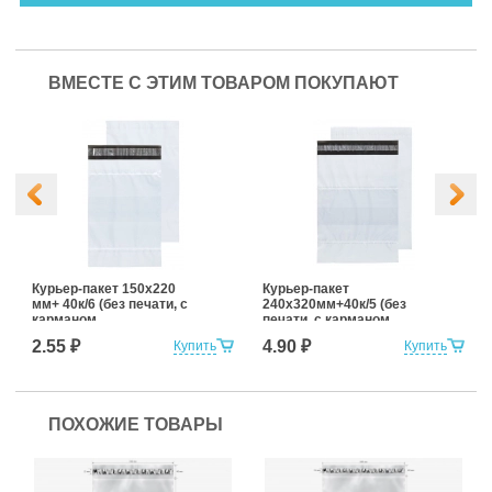
ВМЕСТЕ С ЭТИМ ТОВАРОМ ПОКУПАЮТ
Курьер-пакет 150х220
Курьер-пакет
мм+ 40к/6 (без печати, с
240х320мм+40к/5 (без
карманом
печати, с карманом
сопроводительной
сопроводительной
2.55 ₽
4.90 ₽
Купить
Купить
документации)
документации)
ПОХОЖИЕ ТОВАРЫ