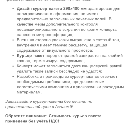
Дизайн курьер-пакета 290х400 мм
адаптирован для
полиграфического оформления, не имеет
предварительно заполненных печатных полей. В
качестве меры дополнительного контроля
несанкционированного вскрытия по краям конверта
нанесена микроперфорация;
Внешняя сторона упаковки выкрашена в светлый тон,
внутренняя имеет тёмную расцветку, защищая
содержимое от визуального просмотра;
Курьер-пакет
перед отправкой запирается на клейкий
клапан, герметизируя содержимое;
Конверт может заполняться даже канцелярской ручкой,
удалить такие записи бесследно не удастся;
Разработка и производство курьер-пакетов отвечает
необходимым требованиям, предъявляемым
логистическими компаниями к упаковочным расходным
материалам.
Заказывайте курьер-пакеты без печати по
привлекательной цене в Аспломб!
Обратите внимание: Стоимость курьер пакета
приведена без учёта НДС!