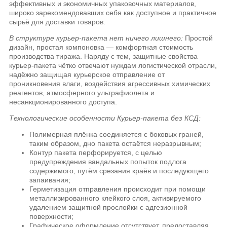
эффективных и экономичных упаковочных материалов,
широко зарекомендовавших себя как доступное и практичное
сырьё для доставки товаров.
В структуре курьер-пакета нет ничего лишнего:
Простой
дизайн, простая компоновка — комфортная стоимость
производства тиража. Наряду с тем, защитные свойства
курьер-пакета чётко отвечают нуждам логистической отрасли,
надёжно защищая курьерское отправление от
проникновения влаги, воздействия агрессивных химических
реагентов, атмосферного ультрафиолета и
несанкционированного доступа.
Технологические особенности Курьер-пакета без КСД:
Полимерная плёнка соединяется с боковых граней,
таким образом, дно пакета остаётся неразрывным;
Контур пакета перфорируется, с целью
предупреждения вандальных попыток подлога
содержимого, путём срезания краёв и последующего
запаивания;
Герметизация отправления происходит при помощи
металлизированного клейкого слоя, активируемого
удалением защитной прослойки с адгезионной
поверхности;
Графическое оформление отсутствует, предоставляя