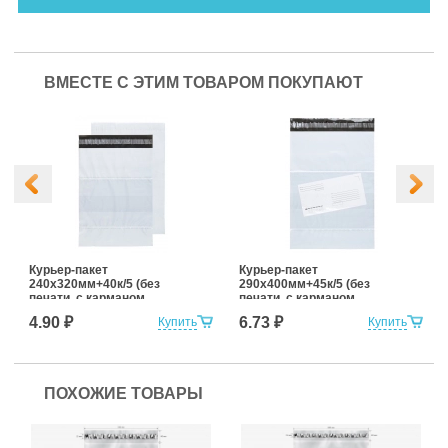
ВМЕСТЕ С ЭТИМ ТОВАРОМ ПОКУПАЮТ
Курьер-пакет
Курьер-пакет
240х320мм+40к/5 (без
290х400мм+45к/5 (без
печати, с карманом
печати, с карманом
сопроводительной
сопроводительной
4.90 ₽
6.73 ₽
Купить
Купить
документации)
документации)
ПОХОЖИЕ ТОВАРЫ