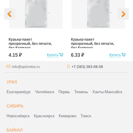
Курьер-пакет
Курьер-пакет
прозрачный, без печати,
прозрачный, без печати,
без Кармана
без Кармана
Сопроводительной
Сопроводительной
4.15 ₽
6.33 ₽
Купить
Купить
Документации
Документации
240*320+40 (для
300*400+40 (для
маркетплейсов)
маркетплейсов)
info@aplomba.ru
+7 (383) 383-08-58
УРАЛ
Екатеринбург
Челябинск
Пермь
Тюмень
Ханты-Мансийск
СИБИРЬ
Новосибирск
Красноярск
Кемерово
Томск
БАЙКАЛ